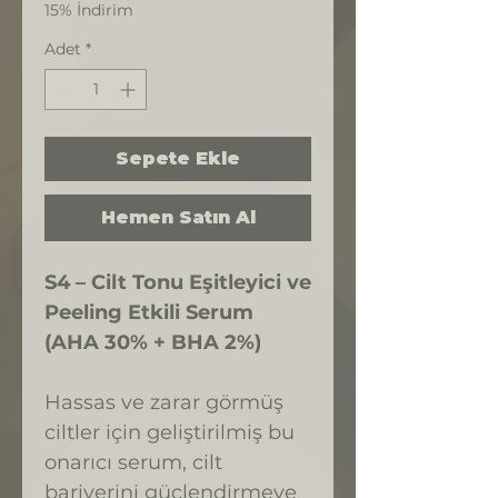
15% İndirim
Adet
*
Sepete Ekle
Hemen Satın Al
S4 – Cilt Tonu Eşitleyici ve
Peeling Etkili Serum
(AHA 30% + BHA 2%)
Hassas ve zarar görmüş
ciltler için geliştirilmiş bu
onarıcı serum, cilt
bariyerini güçlendirmeye