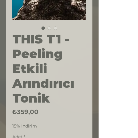
THIS T1 -
Peeling
Etkili
Arındırıcı
Tonik
Fiyat
₺359,00
15% İndirim
Adet
*