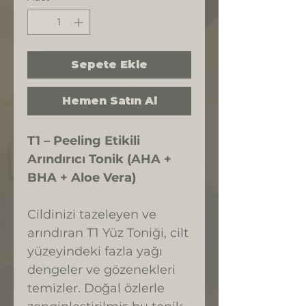
Sepete Ekle
Hemen Satın Al
T1 – Peeling Etikili
Arındırıcı Tonik (AHA +
BHA + Aloe Vera)
Cildinizi tazeleyen ve
arındıran T1 Yüz Toniği, cilt
yüzeyindeki fazla yağı
dengeler ve gözenekleri
temizler. Doğal özlerle