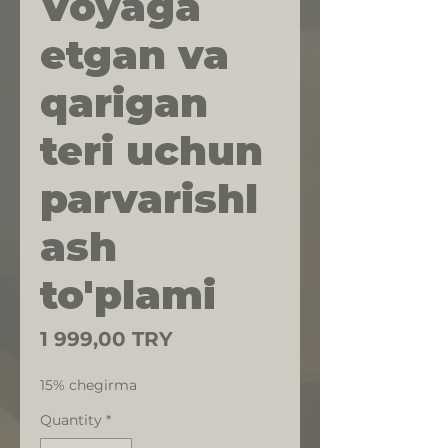
Voyaga
etgan va
qarigan
teri uchun
parvarishl
ash
to'plami
Price
1 999,00 TRY
15% chegirma
Quantity
*