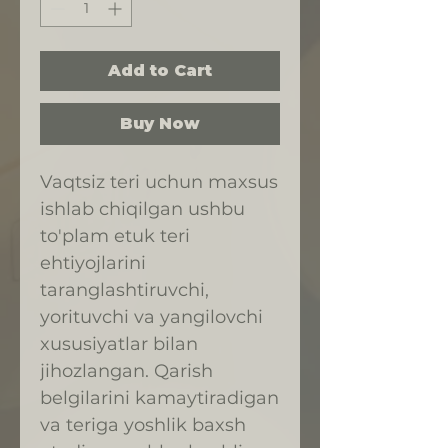
Add to Cart
Buy Now
Vaqtsiz teri uchun maxsus
ishlab chiqilgan ushbu
to'plam etuk teri
ehtiyojlarini
taranglashtiruvchi,
yorituvchi va yangilovchi
xususiyatlar bilan
jihozlangan. Qarish
belgilarini kamaytiradigan
va teriga yoshlik baxsh