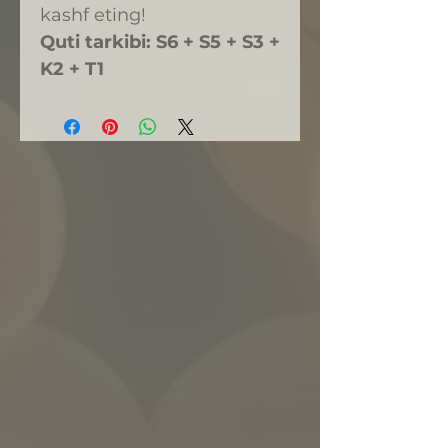
kashf eting!
Quti tarkibi: S6 + S5 + S3 +
K2 + T1