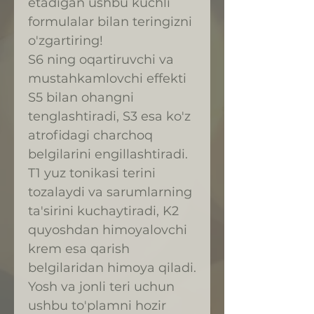
etadigan ushbu kuchli
formulalar bilan teringizni
o'zgartiring!
S6 ning oqartiruvchi va
mustahkamlovchi effekti
S5 bilan ohangni
tenglashtiradi, S3 esa ko'z
atrofidagi charchoq
belgilarini engillashtiradi.
T1 yuz tonikasi terini
tozalaydi va sarumlarning
ta'sirini kuchaytiradi, K2
quyoshdan himoyalovchi
krem esa qarish
belgilaridan himoya qiladi.
Yosh va jonli teri uchun
ushbu to'plamni hozir