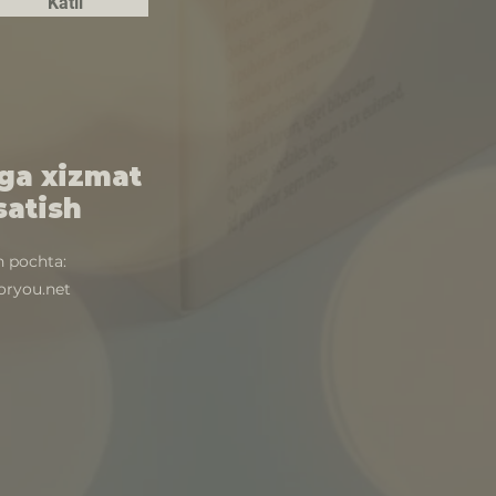
Katıl
rga xizmat
satish
n pochta:
oryou.net