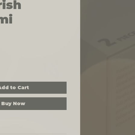
rish
mi
Price
Add to Cart
Buy Now