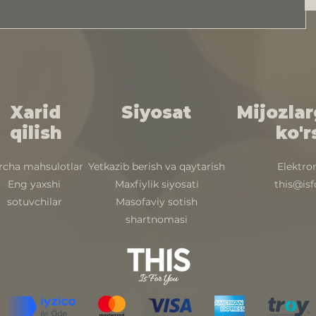
Xarid
Siyosat
Mijozla
qilish
ko'r
rcha mahsulotlar
Yetkazib berish va qaytarish
Elektro
Eng yaxshi
Maxfiylik siyosati
this@isf
sotuvchilar
Masofaviy sotish
shartnomasi