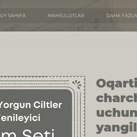
UY SAHIFA
MAHSULOTLAR
DAHA FAZL
Oqarti
charc
uchu
yangi