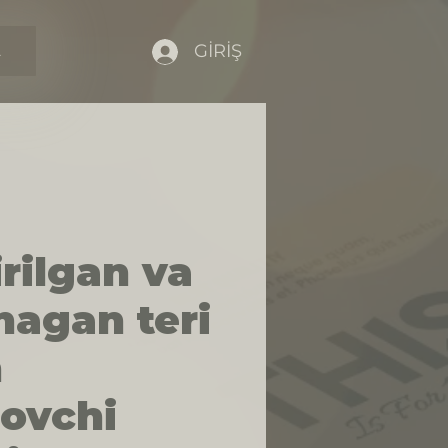
GİRİŞ
A
rilgan va
hagan teri
n
lovchi