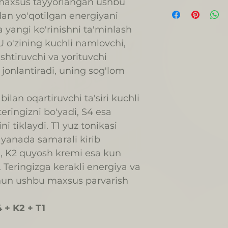
maxsus tayyorlangan ushbu
dan yo'qotilgan energiyani
a yangi ko'rinishni ta'minlash
U o'zining kuchli namlovchi,
shtiruvchi va yorituvchi
i jonlantiradi, uning sog'lom
bilan oqartiruvchi ta'siri kuchli
eringizni bo'yadi, S4 esa
ini tiklaydi. T1 yuz tonikasi
 yanada samarali kirib
, K2 quyosh kremi esa kun
i. Teringizga kerakli energiya va
chun ushbu maxsus parvarish
4 + K2 + T1