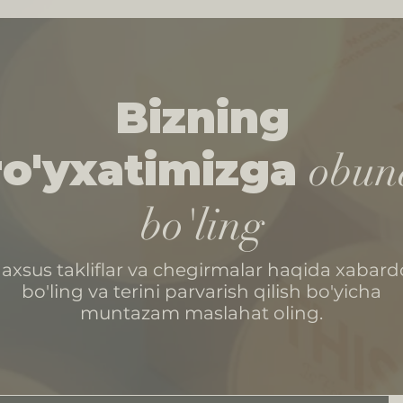
Bizning
ro'yxatimizga
obun
bo'ling
axsus takliflar va chegirmalar haqida xabard
bo'ling va terini parvarish qilish bo'yicha
muntazam maslahat oling.