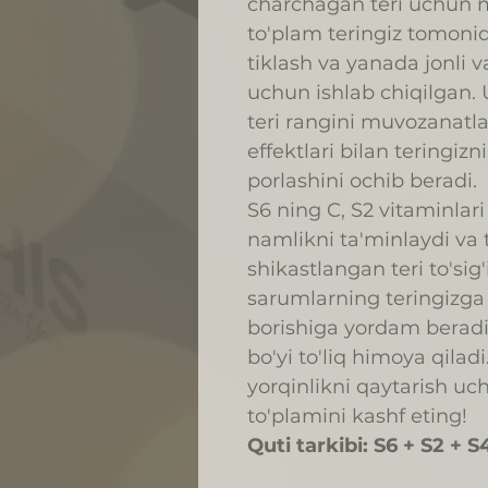
charchagan teri uchun 
to'plam teringiz tomoni
tiklash va yanada jonli v
uchun ishlab chiqilgan. 
teri rangini muvozanatla
effektlari bilan teringizn
porlashini ochib beradi.
S6 ning C, S2 vitaminlari 
namlikni ta'minlaydi va t
shikastlangan teri to'sig'
sarumlarning teringizga
borishiga yordam beradi
bo'yi to'liq himoya qilad
yorqinlikni qaytarish u
to'plamini kashf eting!
Quti tarkibi: S6 + S2 + S