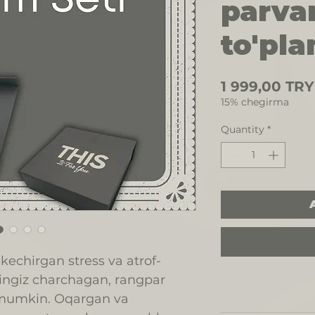
parva
to'pla
1 999,00 TRY
15% chegirma
Quantity
*
chirgan stress va atrof-
eringiz charchagan, rangpar
i mumkin. Oqargan va