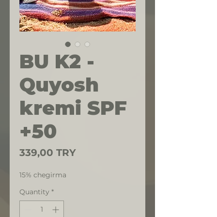
BU K2 -
Quyosh
kremi SPF
+50
Price
339,00 TRY
15% chegirma
Quantity
*