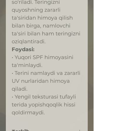
so'riladi. Teringizni
quyoshning zararli
ta'siridan himoya qilish
bilan birga, namlovchi
ta'siri bilan ham teringizni
oziqlantiradi.
Foydasi:
• Yuqori SPF himoyasini
ta'minlaydi.
• Terini namlaydi va zararli
UV nurlaridan himoya
qiladi.
• Yengil teksturasi tufayli
terida yopishqoqlik hissi
qoldirmaydi.