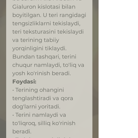
Gialuron kislotasi bilan
boyitilgan. U teri rangidagi
tengsizliklarni tekislaydi,
teri teksturasini tekislaydi
va terining tabiiy
yorqinligini tiklaydi.
Bundan tashqari, terini
chuqur namlaydi, to'liq va
yosh ko'rinish beradi.
Foydasi:
• Terining ohangini
tenglashtiradi va qora
dog'larni yoritadi.
• Terini namlaydi va
to'liqroq, silliq ko'rinish
beradi.