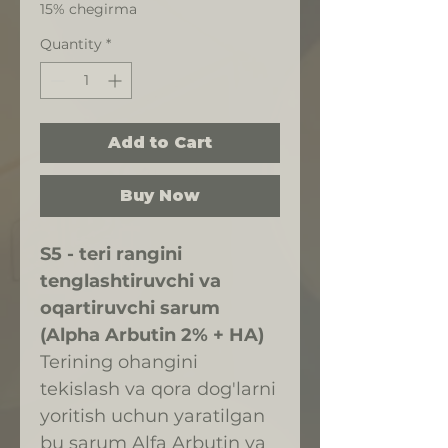
15% chegirma
Quantity
*
Add to Cart
Buy Now
S5 - teri rangini
tenglashtiruvchi va
oqartiruvchi sarum
(Alpha Arbutin 2% + HA)
Terining ohangini
tekislash va qora dog'larni
yoritish uchun yaratilgan
bu sarum Alfa Arbutin va