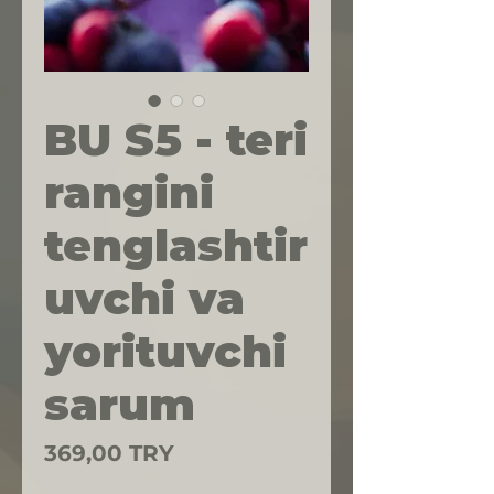
BU S5 - teri
rangini
tenglashtir
uvchi va
yorituvchi
sarum
Price
369,00 TRY